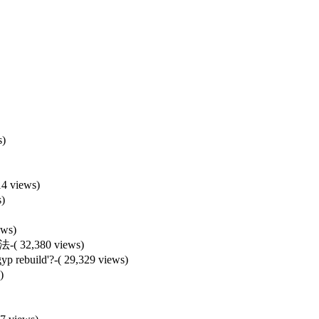
s)
14 views)
s)
ews)
办法
-( 32,380 views)
yp rebuild'?
-( 29,329 views)
)