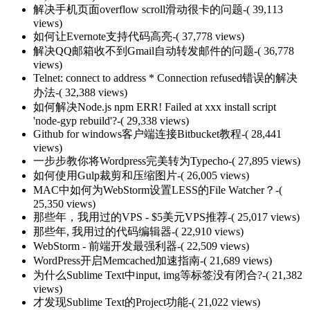
解决手机页面overflow scroll滑动很卡的问题
-( 39,113
views)
如何让Evernote支持代码高亮
-( 37,778 views)
解决QQ邮箱收不到Gmail自动转发邮件的问题
-( 36,778
views)
Telnet: connect to address * Connection refused错误的解决
办法
-( 32,388 views)
如何解决Node.js npm ERR! Failed at xxx install script
'node-gyp rebuild'?
-( 29,338 views)
Github for windows客户端连接Bitbucket教程
-( 28,441
views)
一步步教你将Wordpress完美转为Typecho
-( 27,895 views)
如何使用Gulp裁剪和压缩图片
-( 26,005 views)
MAC中如何为WebStorm设置LESS的File Watcher？
-(
25,350 views)
那些年，我用过的VPS - $5美元VPS推荐
-( 25,017 views)
那些年, 我用过的代码编辑器
-( 22,910 views)
WebStorm - 前端开发最强利器
-( 22,509 views)
WordPress开启Memcached加速指南
-( 21,689 views)
为什么Sublime Text中input, img等标签没有闭合?
-( 21,382
views)
才发现Sublime Text的Project功能
-( 21,022 views)