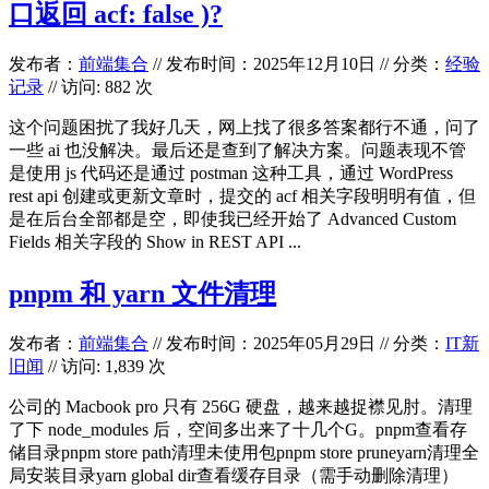
口返回 acf: false )?
发布者：
前端集合
//
发布时间：2025年12月10日
//
分类：
经验
记录
// 访问: 882 次
这个问题困扰了我好几天，网上找了很多答案都行不通，问了
一些 ai 也没解决。最后还是查到了解决方案。问题表现不管
是使用 js 代码还是通过 postman 这种工具，通过 WordPress
rest api 创建或更新文章时，提交的 acf 相关字段明明有值，但
是在后台全部都是空，即使我已经开始了 Advanced Custom
Fields 相关字段的 Show in REST API ...
pnpm 和 yarn 文件清理
发布者：
前端集合
//
发布时间：2025年05月29日
//
分类：
IT新
旧闻
// 访问: 1,839 次
公司的 Macbook pro 只有 256G 硬盘，越来越捉襟见肘。清理
了下 node_modules 后，空间多出来了十几个G。pnpm查看存
储目录pnpm store path清理未使用包pnpm store pruneyarn清理全
局安装目录yarn global dir查看缓存目录（需手动删除清理）