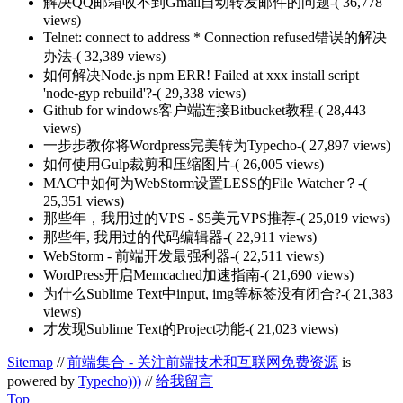
解决QQ邮箱收不到Gmail自动转发邮件的问题
-( 36,778
views)
Telnet: connect to address * Connection refused错误的解决
办法
-( 32,389 views)
如何解决Node.js npm ERR! Failed at xxx install script
'node-gyp rebuild'?
-( 29,338 views)
Github for windows客户端连接Bitbucket教程
-( 28,443
views)
一步步教你将Wordpress完美转为Typecho
-( 27,897 views)
如何使用Gulp裁剪和压缩图片
-( 26,005 views)
MAC中如何为WebStorm设置LESS的File Watcher？
-(
25,351 views)
那些年，我用过的VPS - $5美元VPS推荐
-( 25,019 views)
那些年, 我用过的代码编辑器
-( 22,911 views)
WebStorm - 前端开发最强利器
-( 22,511 views)
WordPress开启Memcached加速指南
-( 21,690 views)
为什么Sublime Text中input, img等标签没有闭合?
-( 21,383
views)
才发现Sublime Text的Project功能
-( 21,023 views)
Sitemap
//
前端集合 - 关注前端技术和互联网免费资源
is
powered by
Typecho)))
//
给我留言
Top