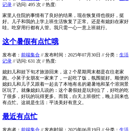
记录
// 访问: 495 次 // 热度:
家里人住院的事情有了良好的结果，现在恢复得也很好，挺
好。儿子和我的上学上班生活恢复了正常。还是有媳妇在家好
哇。吃穿用行都有人管。我只需一心一意上班就行。
这个暑假有点忙哦
发布者：
前端集合
//
发布时间：2025年07月30日
//
分类：
生活
记录
// 访问: 631 次 // 热度:
媳妇儿和娃下旬才旅游回来，这 2 个星期周末都是在往老家
跑。小舅子女朋友一家来了，一起吃了饭，氛围挺好。顺便的
媳妇儿和儿子又跟着一起去了本地有名的避暑地和某个溶洞景
区玩了。就像媳妇儿说的：这个暑假娃是玩到位了，好吃的吃
了很多，好玩的玩得更多。而我，白天上班很忙，晚上回来也
有点忙。这就是生活：平淡美好有意义。
最近有点忙
发布者：
前端集合
//
发布时间：2025年06月19日
//
分类：
生活