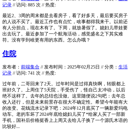
记录
// 访问: 885 次 // 热度:
最近2、3周的周末都是去看房子，看了好多天，最后要买房子
的人说不买了。最近工作也有点忙，啥事都得我来干。以前还
有人分担点，现在木有了。下周，就放暑假了。媳妇儿带娃要
出去玩了。最近参加了一个航海活动，感觉盛名之下其实难
符。没有学到啥更有用的东西。怎么办哦？
住院
发布者：
前端集合
//
发布时间：2025年02月25日
//
分类：
生活
记录
// 访问: 741 次 // 热度:
过年前，二哥回来了2天。过年时间是过得真快啊，转眼都上
班好久了。上周住了5天院，手受伤了，怪自己太冲动，以后
绝不这样了。去年的总结也没做。这里随便说2句吧：去年总
收入还行，但是未来前景存在很大不确定性。希望今年能有大
的改变。花钱流水记录下吧：2024年12月底买了一辆新爱玛电
动车。老的车坏了2024年底给媳妇儿买了*给家人买了一部新
手机，国补后价格挺香上上周又去给儿子换了一个源氏木语的
比较好...