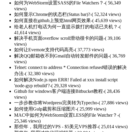
如何为WebStorm设置SASS的File Watchers？
-( 56,349
views)
如何显示Chrome的状态栏(Status bar)?
-( 52,324 views)
如何直接在github上预览html网页效果
-( 45,639 views)
给老人机打电话为何一直提示拨打的电话已关机？
-(
41,614 views)
解决手机页面overflow scroll滑动很卡的问题
-( 39,106
views)
如何让Evernote支持代码高亮
-( 37,773 views)
解决QQ邮箱收不到Gmail自动转发邮件的问题
-( 36,769
views)
Telnet: connect to address * Connection refused错误的解决
办法
-( 32,380 views)
如何解决Node.js npm ERR! Failed at xxx install script
'node-gyp rebuild'?
-( 29,328 views)
Github for windows客户端连接Bitbucket教程
-( 28,436
views)
一步步教你将Wordpress完美转为Typecho
-( 27,886 views)
如何使用Gulp裁剪和压缩图片
-( 25,999 views)
MAC中如何为WebStorm设置LESS的File Watcher？
-(
25,346 views)
那些年，我用过的VPS - $5美元VPS推荐
-( 25,014 views)