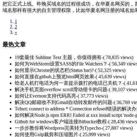
把它正式上线。昨晚买域名的过程很成功，在华夏名网买的，首
域名那样有很大的自主管理权限，比如华夏名网注册的域名如果.
1
2
»
最热文章
19套最佳 Sublime Text 主题，你值得拥有
-( 78,835 views)
如何为WebStorm设置SASS的File Watchers？
-( 56,349 view
如何显示Chrome的状态栏(Status bar)?
-( 52,325 views)
如何直接在github上预览html网页效果
-( 45,639 views)
给老人机打电话为何一直提示拨打的电话已关机？
-( 41,6
解决手机页面overflow scroll滑动很卡的问题
-( 39,107 view
如何让Evernote支持代码高亮
-( 37,773 views)
解决QQ邮箱收不到Gmail自动转发邮件的问题
-( 36,769 vi
Telnet: connect to address * Connection refused错误的解决
如何解决Node.js npm ERR! Failed at xxx install script 'node-g
Github for windows客户端连接Bitbucket教程
-( 28,436 views
一步步教你将Wordpress完美转为Typecho
-( 27,887 views)
如何使用Gulp裁剪和压缩图片
-( 25,999 views)