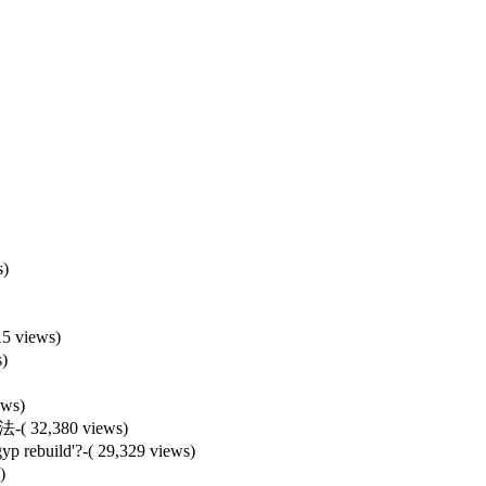
s)
15 views)
s)
ews)
办法
-( 32,380 views)
yp rebuild'?
-( 29,329 views)
)