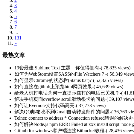
2
3
4
5
6
7
...
131
»
最热文章
19套最佳 Sublime Text 主题，你值得拥有
-( 78,835 views)
如何为WebStorm设置SASS的File Watchers？
-( 56,349 view
如何显示Chrome的状态栏(Status bar)?
-( 52,325 views)
如何直接在github上预览html网页效果
-( 45,639 views)
给老人机打电话为何一直提示拨打的电话已关机？
-( 41,6
解决手机页面overflow scroll滑动很卡的问题
-( 39,107 view
如何让Evernote支持代码高亮
-( 37,773 views)
解决QQ邮箱收不到Gmail自动转发邮件的问题
-( 36,769 vi
Telnet: connect to address * Connection refused错误的解决
如何解决Node.js npm ERR! Failed at xxx install script 'node-g
Github for windows客户端连接Bitbucket教程
-( 28,436 views