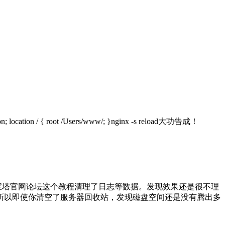
on; location / { root /Users/www/; }nginx -s reload大功告成！
宝塔官网论坛这个教程清理了日志等数据。发现效果还是很不理
所以即使你清空了服务器回收站，发现磁盘空间还是没有腾出多