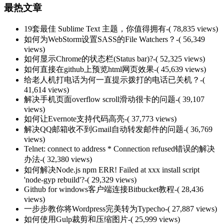
最热文章
19套最佳 Sublime Text 主题，你值得拥有
-( 78,835 views)
如何为WebStorm设置SASS的File Watchers？
-( 56,349
views)
如何显示Chrome的状态栏(Status bar)?
-( 52,325 views)
如何直接在github上预览html网页效果
-( 45,639 views)
给老人机打电话为何一直提示拨打的电话已关机？
-(
41,614 views)
解决手机页面overflow scroll滑动很卡的问题
-( 39,107
views)
如何让Evernote支持代码高亮
-( 37,773 views)
解决QQ邮箱收不到Gmail自动转发邮件的问题
-( 36,769
views)
Telnet: connect to address * Connection refused错误的解决
办法
-( 32,380 views)
如何解决Node.js npm ERR! Failed at xxx install script
'node-gyp rebuild'?
-( 29,329 views)
Github for windows客户端连接Bitbucket教程
-( 28,436
views)
一步步教你将Wordpress完美转为Typecho
-( 27,887 views)
如何使用Gulp裁剪和压缩图片
-( 25,999 views)