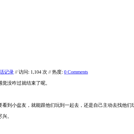
活记录
// 访问: 1,104 次 // 热度:
0 Comments
咋感觉没咋过就结束了呢。
要看到小盆友，就能跟他们玩到一起去，还是自己主动去找他们
尽兴。