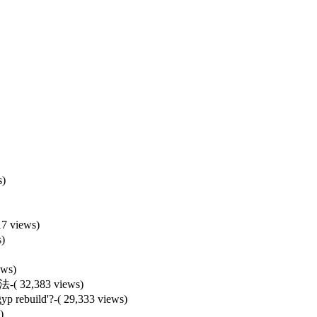
s)
17 views)
s)
ews)
办法
-( 32,383 views)
yp rebuild'?
-( 29,333 views)
)