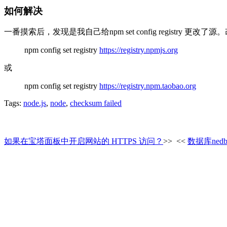
如何解决
一番摸索后，发现是我自己给npm set config registry 
npm config set registry
https://registry.npmjs.org
或
npm config set registry
https://registry.npm.taobao.org
Tags:
node.js
,
node
,
checksum failed
如果在宝塔面板中开启网站的 HTTPS 访问？
>>
<<
数据库ne