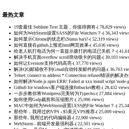
最热文章
19套最佳 Sublime Text 主题，你值得拥有
-( 78,829 views)
如何为WebStorm设置SASS的File Watchers？
-( 56,343 view
如何显示Chrome的状态栏(Status bar)?
-( 52,319 views)
如何直接在github上预览html网页效果
-( 45,636 views)
给老人机打电话为何一直提示拨打的电话已关机？
-( 41,6
解决手机页面overflow scroll滑动很卡的问题
-( 39,103 view
如何让Evernote支持代码高亮
-( 37,770 views)
解决QQ邮箱收不到Gmail自动转发邮件的问题
-( 36,763 vi
Telnet: connect to address * Connection refused错误的解决
如何解决Node.js npm ERR! Failed at xxx install script 'node-g
Github for windows客户端连接Bitbucket教程
-( 28,432 views
一步步教你将Wordpress完美转为Typecho
-( 27,884 views)
如何使用Gulp裁剪和压缩图片
-( 25,996 views)
MAC中如何为WebStorm设置LESS的File Watcher？
-( 25,3
那些年，我用过的VPS - $5美元VPS推荐
-( 25,009 views)
那些年, 我用过的代码编辑器
-( 22,900 views)
WebStorm - 前端开发最强利器
-( 22,501 views)