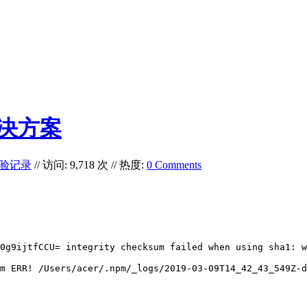
错误解决方案
验记录
// 访问: 9,718 次 // 热度:
0 Comments
0g9ijtfCCU= integrity checksum failed when using sha1: w
 npm ERR! /Users/acer/.npm/_logs/2019-03-09T14_42_43_5