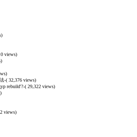
s)
10 views)
s)
ews)
办法
-( 32,376 views)
yp rebuild'?
-( 29,322 views)
)
42 views)