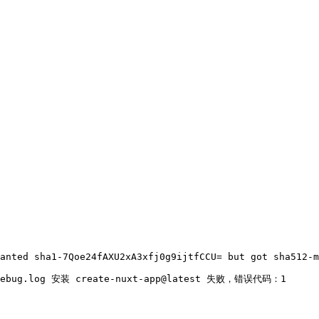
anted sha1-7Qoe24fAXU2xA3xfj0g9ijtfCCU= but got sha512-m
49Z-debug.log 安装 create-nuxt-app@latest 失败，错误代码：1