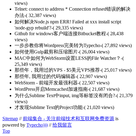
views)
Telnet: connect to address * Connection refused错误的解决
办法
-( 32,387 views)
如何解决Node.js npm ERR! Failed at xxx install script
'node-gyp rebuild'?
-( 29,335 views)
Github for windows客户端连接Bitbucket教程
-( 28,438
views)
一步步教你将Wordpress完美转为Typecho
-( 27,892 views)
如何使用Gulp裁剪和压缩图片
-( 26,004 views)
MAC中如何为WebStorm设置LESS的File Watcher？
-(
25,349 views)
那些年，我用过的VPS - $5美元VPS推荐
-( 25,017 views)
那些年, 我用过的代码编辑器
-( 22,907 views)
WebStorm - 前端开发最强利器
-( 22,507 views)
WordPress开启Memcached加速指南
-( 21,687 views)
为什么Sublime Text中input, img等标签没有闭合?
-( 21,379
views)
才发现Sublime Text的Project功能
-( 21,020 views)
Sitemap
//
前端集合 - 关注前端技术和互联网免费资源
is
powered by
Typecho)))
//
给我留言
Top