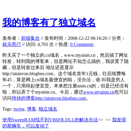
我的博客有了独立域名
发布者：
前端集合
//
发布时间：2008-12-22 06:16:20
//
分类：
娱乐而已
// 访问: 4,703 次 // 热度:
0 Comments
昨天买了一个独立的.cn域名，www.myaisin.cn，然后搞了网址
转发，转到我的博客来，但是网址不知怎么搞的，我设置了隐
藏，但是转发过来后 地址还是显示
http://aisinvon.blogbus.com。这个域名首年1元钱，往后续费每
年45，算是网上cn域名最便宜的啦，没办法，谁 叫我是穷人
一个，只用得起便宜货。本来想注册aisin.cn的，但是已经没有
啦，所以弄了个myaisin.cn。今后，通过
www.myaisin.cn
也可以
访问
垮掉的博客http://aisinvon.blogbus.com
。
Tags:
twetw
,
博客
,
独立域名
使用SweepRAM找不到VB6FR.DLL的解决办法
>>
<<
我发现
的那辆车，可以发动了