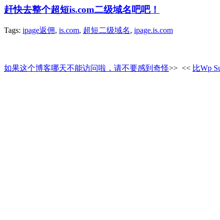
赶快去整个超短is.com二级域名吧吧！
Tags:
ipage返佣
,
is.com
,
超短二级域名
,
ipage.is.com
如果这个博客哪天不能访问啦，请不要感到奇怪
>>
<<
比Wp Su