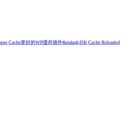
per Cache更好的WP缓存插件&mdash;DB Cache Reloaded