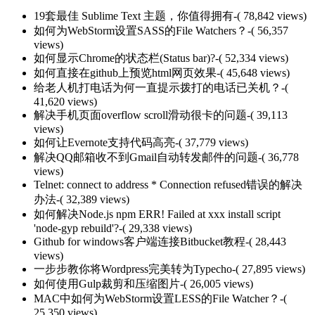
19套最佳 Sublime Text 主题，你值得拥有
-( 78,842 views)
如何为WebStorm设置SASS的File Watchers？
-( 56,357
views)
如何显示Chrome的状态栏(Status bar)?
-( 52,334 views)
如何直接在github上预览html网页效果
-( 45,648 views)
给老人机打电话为何一直提示拨打的电话已关机？
-(
41,620 views)
解决手机页面overflow scroll滑动很卡的问题
-( 39,113
views)
如何让Evernote支持代码高亮
-( 37,779 views)
解决QQ邮箱收不到Gmail自动转发邮件的问题
-( 36,778
views)
Telnet: connect to address * Connection refused错误的解决
办法
-( 32,389 views)
如何解决Node.js npm ERR! Failed at xxx install script
'node-gyp rebuild'?
-( 29,338 views)
Github for windows客户端连接Bitbucket教程
-( 28,443
views)
一步步教你将Wordpress完美转为Typecho
-( 27,895 views)
如何使用Gulp裁剪和压缩图片
-( 26,005 views)
MAC中如何为WebStorm设置LESS的File Watcher？
-(
25,350 views)