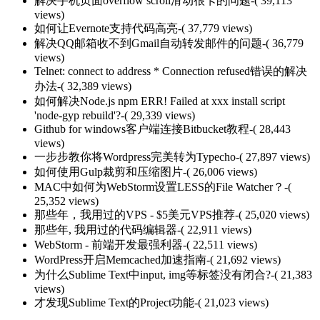
解决手机页面overflow scroll滑动很卡的问题
-( 39,113
views)
如何让Evernote支持代码高亮
-( 37,779 views)
解决QQ邮箱收不到Gmail自动转发邮件的问题
-( 36,779
views)
Telnet: connect to address * Connection refused错误的解决
办法
-( 32,389 views)
如何解决Node.js npm ERR! Failed at xxx install script
'node-gyp rebuild'?
-( 29,339 views)
Github for windows客户端连接Bitbucket教程
-( 28,443
views)
一步步教你将Wordpress完美转为Typecho
-( 27,897 views)
如何使用Gulp裁剪和压缩图片
-( 26,006 views)
MAC中如何为WebStorm设置LESS的File Watcher？
-(
25,352 views)
那些年，我用过的VPS - $5美元VPS推荐
-( 25,020 views)
那些年, 我用过的代码编辑器
-( 22,911 views)
WebStorm - 前端开发最强利器
-( 22,511 views)
WordPress开启Memcached加速指南
-( 21,692 views)
为什么Sublime Text中input, img等标签没有闭合?
-( 21,383
views)
才发现Sublime Text的Project功能
-( 21,023 views)