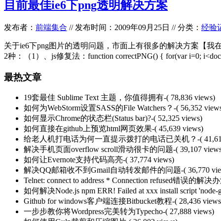
目前最佳ie6下png透明解决方案
发布者：
前端集合
//
发布时间：2009年09月25日
//
分类：
经验
关于ie6下png图片的透明问题，市面上有很多的解决方案【我在
2种：（1）、js修复法：function correctPNG() { for(var i=0; i<document
最热文章
19套最佳 Sublime Text 主题，你值得拥有
-( 78,836 views)
如何为WebStorm设置SASS的File Watchers？
-( 56,352 view
如何显示Chrome的状态栏(Status bar)?
-( 52,325 views)
如何直接在github上预览html网页效果
-( 45,639 views)
给老人机打电话为何一直提示拨打的电话已关机？
-( 41,6
解决手机页面overflow scroll滑动很卡的问题
-( 39,107 view
如何让Evernote支持代码高亮
-( 37,774 views)
解决QQ邮箱收不到Gmail自动转发邮件的问题
-( 36,770 vi
Telnet: connect to address * Connection refused错误的解决
如何解决Node.js npm ERR! Failed at xxx install script 'node-g
Github for windows客户端连接Bitbucket教程
-( 28,436 views
一步步教你将Wordpress完美转为Typecho
-( 27,888 views)