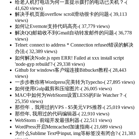
给老人机打电话为何一直提示拨打的电话已关机？
-(
41,620 views)
解决手机页面overflow scroll滑动很卡的问题
-( 39,113
views)
如何让Evernote支持代码高亮
-( 37,779 views)
解决QQ邮箱收不到Gmail自动转发邮件的问题
-( 36,778
views)
Telnet: connect to address * Connection refused错误的解决
办法
-( 32,389 views)
如何解决Node.js npm ERR! Failed at xxx install script
'node-gyp rebuild'?
-( 29,338 views)
Github for windows客户端连接Bitbucket教程
-( 28,443
views)
一步步教你将Wordpress完美转为Typecho
-( 27,895 views)
如何使用Gulp裁剪和压缩图片
-( 26,005 views)
MAC中如何为WebStorm设置LESS的File Watcher？
-(
25,350 views)
那些年，我用过的VPS - $5美元VPS推荐
-( 25,019 views)
那些年, 我用过的代码编辑器
-( 22,910 views)
WebStorm - 前端开发最强利器
-( 22,511 views)
WordPress开启Memcached加速指南
-( 21,689 views)
为什么Sublime Text中input, img等标签没有闭合?
-( 21,383