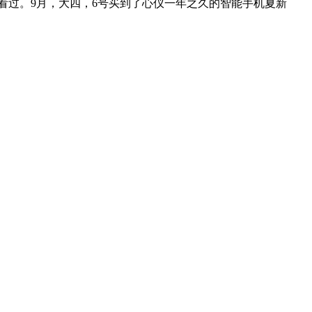
看过。9月，大四，6号买到了心仪一年之久的智能手机夏新