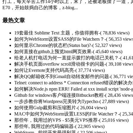
打工，每天辛苦工作14小时以上，末了，还被老板摆了一道，
E70，开始鼓捣自己的博客，z-blog...
最热文章
19套最佳 Sublime Text 主题，你值得拥有
-( 78,836 views)
如何为WebStorm设置SASS的File Watchers？
-( 56,353 view
如何显示Chrome的状态栏(Status bar)?
-( 52,327 views)
如何直接在github上预览html网页效果
-( 45,640 views)
给老人机打电话为何一直提示拨打的电话已关机？
-( 41,6
解决手机页面overflow scroll滑动很卡的问题
-( 39,108 view
如何让Evernote支持代码高亮
-( 37,774 views)
解决QQ邮箱收不到Gmail自动转发邮件的问题
-( 36,771 vi
Telnet: connect to address * Connection refused错误的解决
如何解决Node.js npm ERR! Failed at xxx install script 'node-g
Github for windows客户端连接Bitbucket教程
-( 28,436 views
一步步教你将Wordpress完美转为Typecho
-( 27,889 views)
如何使用Gulp裁剪和压缩图片
-( 26,004 views)
MAC中如何为WebStorm设置LESS的File Watcher？
-( 25,3
那些年，我用过的VPS - $5美元VPS推荐
-( 25,016 views)
那些年, 我用过的代码编辑器
-( 22,905 views)
WebStorm - 前端开发最强利器
-( 22,506 views)