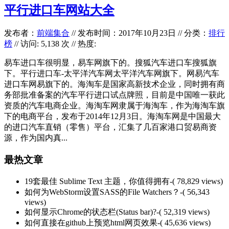
平行进口车网站大全
发布者：
前端集合
//
发布时间：2017年10月23日
//
分类：
排行
榜
// 访问: 5,138 次 // 热度:
易车进口车很明显，易车网旗下的。搜狐汽车进口车搜狐旗
下。平行进口车-太平洋汽车网太平洋汽车网旗下。网易汽车
进口车网易旗下的。海淘车是国家高新技术企业，同时拥有商
务部批准备案的汽车平行进口试点牌照，目前是中国唯一获此
资质的汽车电商企业。海淘车网隶属于海淘车，作为海淘车旗
下的电商平台，发布于2014年12月3日。海淘车网是中国最大
的进口汽车直销（零售）平台，汇集了几百家港口贸易商资
源，作为国内真...
最热文章
19套最佳 Sublime Text 主题，你值得拥有
-( 78,829 views)
如何为WebStorm设置SASS的File Watchers？
-( 56,343
views)
如何显示Chrome的状态栏(Status bar)?
-( 52,319 views)
如何直接在github上预览html网页效果
-( 45,636 views)