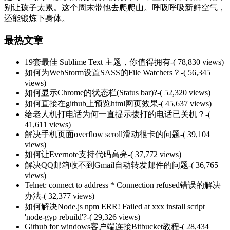
别让孩子太累。这个周末带他去爬爬山。呼吸呼吸新鲜空气，
还能锻炼下身体。
最热文章
19套最佳 Sublime Text 主题，你值得拥有
-( 78,830 views)
如何为WebStorm设置SASS的File Watchers？
-( 56,345
views)
如何显示Chrome的状态栏(Status bar)?
-( 52,320 views)
如何直接在github上预览html网页效果
-( 45,637 views)
给老人机打电话为何一直提示拨打的电话已关机？
-(
41,611 views)
解决手机页面overflow scroll滑动很卡的问题
-( 39,104
views)
如何让Evernote支持代码高亮
-( 37,772 views)
解决QQ邮箱收不到Gmail自动转发邮件的问题
-( 36,765
views)
Telnet: connect to address * Connection refused错误的解决
办法
-( 32,377 views)
如何解决Node.js npm ERR! Failed at xxx install script
'node-gyp rebuild'?
-( 29,326 views)
Github for windows客户端连接Bitbucket教程
-( 28,434