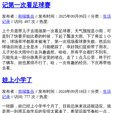
记第一次看足球赛
发布者：
前端集合
//
发布时间：2025年09月09日
//
分类：
生活
记录
// 访问: 497 次 // 热度:
上个月底带儿子去现场第一次看足球赛。天气预报是小雨，可
是到了快要开始比赛的时候，下起了瓢泼大雨。下了将近 1 小
时，球场草坪都基本被淹了。第一次现场看球赛失败。然后出
球场后街道上全是水，只能硬踩了。幸好我们提前带了雨衣。
儿子对在大雨中行走兴趣盎然。哈哈。所有平台都打不到车。
只能先走一部分路离开这里的堵点。走了 1 点几公里，终于打
了辆车。娃也累得不行了。哈，一次有趣的经历。下次再带他
去看。
娃上小学了
发布者：
前端集合
//
发布时间：2024年09月18日
//
分类：
生活
记录
// 访问: 777 次 // 热度:
一转眼，娃已经上小学半个月了。目前总体来说还能适应。就
是周一到周五放学后的安排太紧凑了。希望后面节奏松一点，