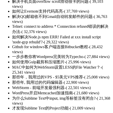
解决手机页面overflow scroll滑动很卡的问题
-( 39,103
views)
如何让Evernote支持代码高亮
-( 37,769 views)
解决QQ邮箱收不到Gmail自动转发邮件的问题
-( 36,763
views)
Telnet: connect to address * Connection refused错误的解决
办法
-( 32,376 views)
如何解决Node.js npm ERR! Failed at xxx install script
'node-gyp rebuild'?
-( 29,322 views)
Github for windows客户端连接Bitbucket教程
-( 28,432
views)
一步步教你将Wordpress完美转为Typecho
-( 27,884 views)
如何使用Gulp裁剪和压缩图片
-( 25,996 views)
MAC中如何为WebStorm设置LESS的File Watcher？
-(
25,341 views)
那些年，我用过的VPS - $5美元VPS推荐
-( 25,008 views)
那些年, 我用过的代码编辑器
-( 22,900 views)
WebStorm - 前端开发最强利器
-( 22,501 views)
WordPress开启Memcached加速指南
-( 21,680 views)
为什么Sublime Text中input, img等标签没有闭合?
-( 21,368
views)
才发现Sublime Text的Project功能
-( 21,009 views)