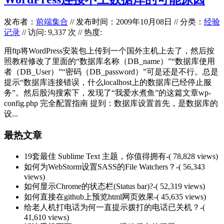
发布者：
前端集合
//
发布时间：2009年10月08日
//
分类：
经验
记录
// 访问: 9,337 次 // 热度:
用ftp将WordPress安装包上传到一个国外主机上去了，然后按
照教程修改了里面的“数据库名称（DB_name）”“数据库使用
者（DB_User）”“密码（DB_password）”可是还是不行。总是
提示“数据库连接错误，什么localhost上的数据库已经停止服
务”。然后股沟搜索下，发现了“我爱水煮鱼”的这篇文章wp-
config.php 完全配置指南 提到：数据库设置首先，是数据库的
设...
最热文章
19套最佳 Sublime Text 主题，你值得拥有
-( 78,828 views)
如何为WebStorm设置SASS的File Watchers？
-( 56,343
views)
如何显示Chrome的状态栏(Status bar)?
-( 52,319 views)
如何直接在github上预览html网页效果
-( 45,635 views)
给老人机打电话为何一直提示拨打的电话已关机？
-(
41,610 views)