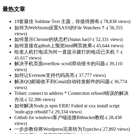
最热文章
19套最佳 Sublime Text 主题，你值得拥有
-( 78,838 views)
如何为WebStorm设置SASS的File Watchers？
-( 56,355
views)
如何显示Chrome的状态栏(Status bar)?
-( 52,331 views)
如何直接在github上预览html网页效果
-( 45,644 views)
给老人机打电话为何一直提示拨打的电话已关机？
-(
41,617 views)
解决手机页面overflow scroll滑动很卡的问题
-( 39,110
views)
如何让Evernote支持代码高亮
-( 37,777 views)
解决QQ邮箱收不到Gmail自动转发邮件的问题
-( 36,774
views)
Telnet: connect to address * Connection refused错误的解决
办法
-( 32,386 views)
如何解决Node.js npm ERR! Failed at xxx install script
'node-gyp rebuild'?
-( 29,334 views)
Github for windows客户端连接Bitbucket教程
-( 28,438
views)
一步步教你将Wordpress完美转为Typecho
-( 27,892 views)