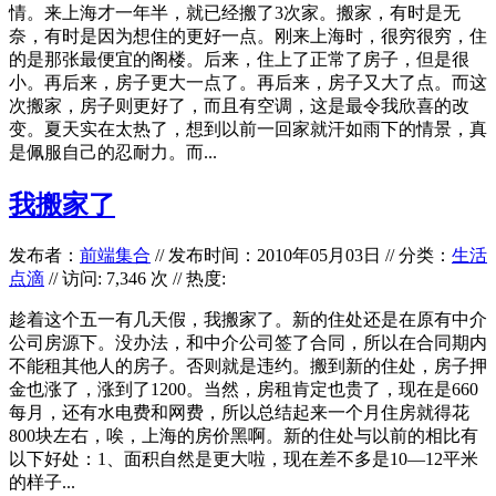
情。来上海才一年半，就已经搬了3次家。搬家，有时是无
奈，有时是因为想住的更好一点。刚来上海时，很穷很穷，住
的是那张最便宜的阁楼。后来，住上了正常了房子，但是很
小。再后来，房子更大一点了。再后来，房子又大了点。而这
次搬家，房子则更好了，而且有空调，这是最令我欣喜的改
变。夏天实在太热了，想到以前一回家就汗如雨下的情景，真
是佩服自己的忍耐力。而...
我搬家了
发布者：
前端集合
//
发布时间：2010年05月03日
//
分类：
生活
点滴
// 访问: 7,346 次 // 热度:
趁着这个五一有几天假，我搬家了。新的住处还是在原有中介
公司房源下。没办法，和中介公司签了合同，所以在合同期内
不能租其他人的房子。否则就是违约。搬到新的住处，房子押
金也涨了，涨到了1200。当然，房租肯定也贵了，现在是660
每月，还有水电费和网费，所以总结起来一个月住房就得花
800块左右，唉，上海的房价黑啊。新的住处与以前的相比有
以下好处：1、面积自然是更大啦，现在差不多是10—12平米
的样子...