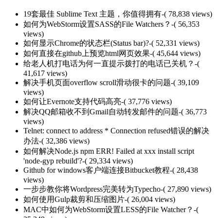
19套最佳 Sublime Text 主题，你值得拥有
-( 78,838 views)
如何为WebStorm设置SASS的File Watchers？
-( 56,353
views)
如何显示Chrome的状态栏(Status bar)?
-( 52,331 views)
如何直接在github上预览html网页效果
-( 45,644 views)
给老人机打电话为何一直提示拨打的电话已关机？
-(
41,617 views)
解决手机页面overflow scroll滑动很卡的问题
-( 39,109
views)
如何让Evernote支持代码高亮
-( 37,776 views)
解决QQ邮箱收不到Gmail自动转发邮件的问题
-( 36,773
views)
Telnet: connect to address * Connection refused错误的解决
办法
-( 32,386 views)
如何解决Node.js npm ERR! Failed at xxx install script
'node-gyp rebuild'?
-( 29,334 views)
Github for windows客户端连接Bitbucket教程
-( 28,438
views)
一步步教你将Wordpress完美转为Typecho
-( 27,890 views)
如何使用Gulp裁剪和压缩图片
-( 26,004 views)
MAC中如何为WebStorm设置LESS的File Watcher？
-(