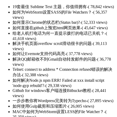
19套最佳 Sublime Text 主题，你值得拥有
-( 78,842 views)
如何为WebStorm设置SASS的File Watchers？
-( 56,357
views)
如何显示Chrome的状态栏(Status bar)?
-( 52,333 views)
如何直接在github上预览html网页效果
-( 45,647 views)
给老人机打电话为何一直提示拨打的电话已关机？
-(
41,618 views)
解决手机页面overflow scroll滑动很卡的问题
-( 39,113
views)
如何让Evernote支持代码高亮
-( 37,778 views)
解决QQ邮箱收不到Gmail自动转发邮件的问题
-( 36,778
views)
Telnet: connect to address * Connection refused错误的解决
办法
-( 32,388 views)
如何解决Node.js npm ERR! Failed at xxx install script
'node-gyp rebuild'?
-( 29,338 views)
Github for windows客户端连接Bitbucket教程
-( 28,441
views)
一步步教你将Wordpress完美转为Typecho
-( 27,895 views)
如何使用Gulp裁剪和压缩图片
-( 26,005 views)
MAC中如何为WebStorm设置LESS的File Watcher？
-(
25,350 views)