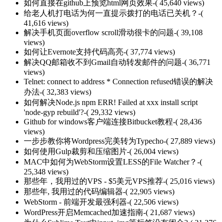
如何直接在github上预览html网页效果
-( 45,640 views)
给老人机打电话为何一直提示拨打的电话已关机？
-(
41,616 views)
解决手机页面overflow scroll滑动很卡的问题
-( 39,108
views)
如何让Evernote支持代码高亮
-( 37,774 views)
解决QQ邮箱收不到Gmail自动转发邮件的问题
-( 36,771
views)
Telnet: connect to address * Connection refused错误的解决
办法
-( 32,383 views)
如何解决Node.js npm ERR! Failed at xxx install script
'node-gyp rebuild'?
-( 29,332 views)
Github for windows客户端连接Bitbucket教程
-( 28,436
views)
一步步教你将Wordpress完美转为Typecho
-( 27,889 views)
如何使用Gulp裁剪和压缩图片
-( 26,004 views)
MAC中如何为WebStorm设置LESS的File Watcher？
-(
25,348 views)
那些年，我用过的VPS - $5美元VPS推荐
-( 25,016 views)
那些年, 我用过的代码编辑器
-( 22,905 views)
WebStorm - 前端开发最强利器
-( 22,506 views)
WordPress开启Memcached加速指南
-( 21,687 views)