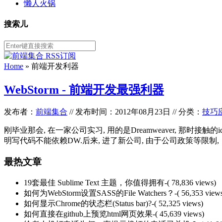
懒人火锅
搜索儿
Home
»
前端开发利器
WebStorm - 前端开发最强利器
发布者：
前端集合
//
发布时间：2012年08月23日
//
分类：
技巧
刚毕业那会, 在一家公司实习, 用的是Dreamweaver, 那
明写代码不能依赖DW.后来, 进了新公司, 由于公司政策等限制, 自
最热文章
19套最佳 Sublime Text 主题，你值得拥有
-( 78,836 views)
如何为WebStorm设置SASS的File Watchers？
-( 56,353 view
如何显示Chrome的状态栏(Status bar)?
-( 52,325 views)
如何直接在github上预览html网页效果
-( 45,639 views)