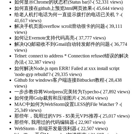
如何显示Chrome的状态栏(Status bar)?
-( 52,331 views)
如何直接在github上预览html网页效果
-( 45,644 views)
给老人机打电话为何一直提示拨打的电话已关机？
-(
41,617 views)
解决手机页面overflow scroll滑动很卡的问题
-( 39,111
views)
如何让Evernote支持代码高亮
-( 37,777 views)
解决QQ邮箱收不到Gmail自动转发邮件的问题
-( 36,774
views)
Telnet: connect to address * Connection refused错误的解决
办法
-( 32,387 views)
如何解决Node.js npm ERR! Failed at xxx install script
'node-gyp rebuild'?
-( 29,335 views)
Github for windows客户端连接Bitbucket教程
-( 28,438
views)
一步步教你将Wordpress完美转为Typecho
-( 27,892 views)
如何使用Gulp裁剪和压缩图片
-( 26,004 views)
MAC中如何为WebStorm设置LESS的File Watcher？
-(
25,349 views)
那些年，我用过的VPS - $5美元VPS推荐
-( 25,017 views)
那些年, 我用过的代码编辑器
-( 22,907 views)
WebStorm - 前端开发最强利器
-( 22,507 views)